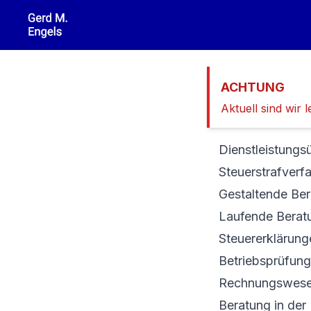
Zum Hauptinhalt springen
ACHTUNG
Aktuell sind wir
Dienstleistungs
Steuerstrafverf
Gestaltende Ber
Laufende Beratu
Steuererklärunge
Betriebsprüfung
Rechnungswesen
Beratung in der 